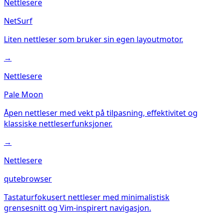
Nettlesere
NetSurf
Liten nettleser som bruker sin egen layoutmotor.
→
Nettlesere
Pale Moon
Åpen nettleser med vekt på tilpasning, effektivitet og
klassiske nettleserfunksjoner.
→
Nettlesere
qutebrowser
Tastaturfokusert nettleser med minimalistisk
grensesnitt og Vim-inspirert navigasjon.