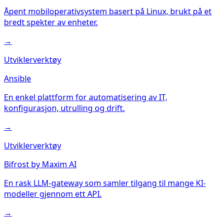
Åpent mobiloperativsystem basert på Linux, brukt på et
bredt spekter av enheter.
→
Utviklerverktøy
Ansible
En enkel plattform for automatisering av IT,
konfigurasjon, utrulling og drift.
→
Utviklerverktøy
Bifrost by Maxim AI
En rask LLM-gateway som samler tilgang til mange KI-
modeller gjennom ett API.
→