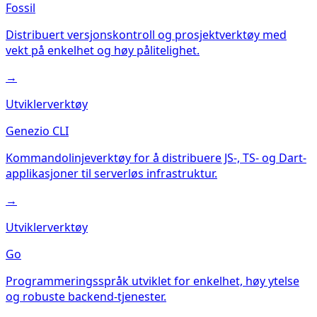
Fossil
Distribuert versjonskontroll og prosjektverktøy med
vekt på enkelhet og høy pålitelighet.
→
Utviklerverktøy
Genezio CLI
Kommandolinjeverktøy for å distribuere JS-, TS- og Dart-
applikasjoner til serverløs infrastruktur.
→
Utviklerverktøy
Go
Programmeringsspråk utviklet for enkelhet, høy ytelse
og robuste backend-tjenester.