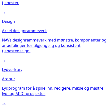
tjenester.
→
Design
Aksel designrammeverk
NAVs designrammeverk med mønstre, komponenter og
anbefalinger for tilgjengelig og konsistent
tjenestedesign.
→
Lydverktøy
Ardour
Lydprogram for å spille inn, redigere, mikse og mastre
lyd- og MIDI-prosjekter.
→