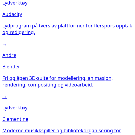
Lydverktøy
Audacity
Lydprogram på tvers av plattformer for flerspors opptak
og redigering.
→
Andre
Blender
Fri og åpen 3D-suite for modellering, animasjon,
rendering, compositing og videoarbeid.
→
Lydverktøy
Clementine
Moderne musikkspiller og bibliotekorganisering for