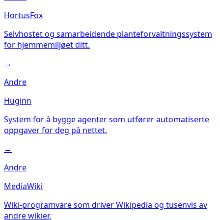
HortusFox
Selvhostet og samarbeidende planteforvaltningssystem
for hjemmemiljøet ditt.
→
Andre
Huginn
System for å bygge agenter som utfører automatiserte
oppgaver for deg på nettet.
→
Andre
MediaWiki
Wiki-programvare som driver Wikipedia og tusenvis av
andre wikier.