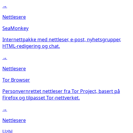
→
Nettlesere
SeaMonkey
Internettpakke med nettleser, e-post, nyhetsgrupper,
HTML-redigering og chat.
→
Nettlesere
Tor Browser
Personvernrettet nettleser fra Tor Project, basert på
Firefox og tilpasset Tor-nettverket.
→
Nettlesere
Uzbl