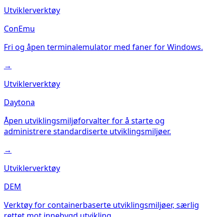
Utviklerverktøy
ConEmu
Fri og åpen terminalemulator med faner for Windows.
→
Utviklerverktøy
Daytona
Åpen utviklingsmiljøforvalter for å starte og
administrere standardiserte utviklingsmiljøer.
→
Utviklerverktøy
DEM
Verktøy for containerbaserte utviklingsmiljøer, særlig
rettet mot innebygd utvikling.