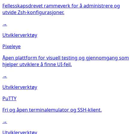
Fellesskapsdrevet rammeverk for å administrere og
utvide Zsh-konfigurasjoner.
→
Utviklerverktøy
Pixeleye
Åpen plattform for visuell testing og gjennomgang som
hjelper utviklere å finne UI-feil.
→
Utviklerverktøy
PuTTY
Fri og åpen terminalemulator og SSH-klient.
→
Utviklerverktøy