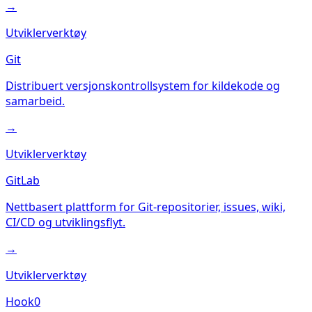
→
Utviklerverktøy
Git
Distribuert versjonskontrollsystem for kildekode og
samarbeid.
→
Utviklerverktøy
GitLab
Nettbasert plattform for Git-repositorier, issues, wiki,
CI/CD og utviklingsflyt.
→
Utviklerverktøy
Hook0