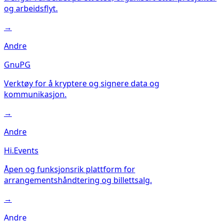
og arbeidsflyt.
→
Andre
GnuPG
Verktøy for å kryptere og signere data og
kommunikasjon.
→
Andre
Hi.Events
Åpen og funksjonsrik plattform for
arrangementshåndtering og billettsalg.
→
Andre