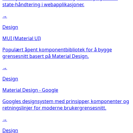
state-håndtering i webapplikasjoner.
→
Design
MUI (Material UI)
Populært åpent komponentbibliotek for å bygge
grensesnitt basert på Material Design.
→
Design
Material Design - Google
Googles designsystem med prinsipper, komponenter og
retningslinjer for moderne brukergrensesnitt.
→
Design