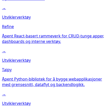
→
Utviklerverktøy
Refine
Åpent React-basert rammeverk for CRUD-tunge apper,
dashboards og interne verktøy.
→
Utviklerverktøy
Taipy
Åpent Python-bibliotek for å bygge webapplikasjoner
med grensesnitt, dataflyt og backendlogikk.
→
Utviklerverktøy