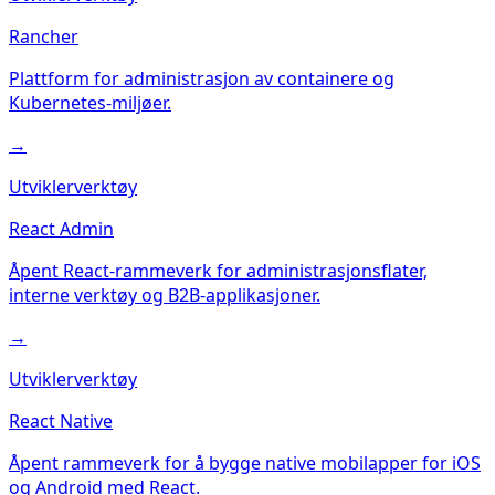
Rancher
Plattform for administrasjon av containere og
Kubernetes-miljøer.
→
Utviklerverktøy
React Admin
Åpent React-rammeverk for administrasjonsflater,
interne verktøy og B2B-applikasjoner.
→
Utviklerverktøy
React Native
Åpent rammeverk for å bygge native mobilapper for iOS
og Android med React.