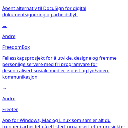
Åpent alternativ til DocuSign for digital
dokumentsignering og arbeidsflyt.
→
Andre
FreedomBox
Fellesskapsprosjekt for å utvikle, designe og fremme
personlige servere med fri programvare for
desentralisert sosiale medier, e-post og lyd/video-
kommunikasjon.
→
Andre
Freeter
App for Windows, Mac og Linux som samler alt du
trenger i arbeidet på ett sted, organisert etter prosjekter