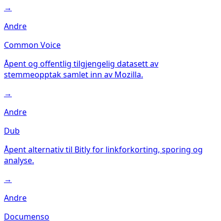
→
Andre
Common Voice
Åpent og offentlig tilgjengelig datasett av
stemmeopptak samlet inn av Mozilla.
→
Andre
Dub
Åpent alternativ til Bitly for linkforkorting, sporing og
analyse.
→
Andre
Documenso