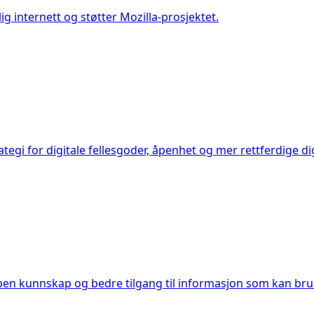
ig internett og støtter Mozilla-prosjektet.
egi for digitale fellesgoder, åpenhet og mer rettferdige di
pen kunnskap og bedre tilgang til informasjon som kan bruk