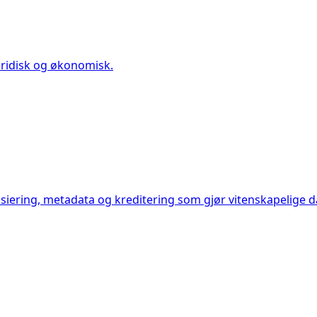
uridisk og økonomisk.
iering, metadata og kreditering som gjør vitenskapelige da