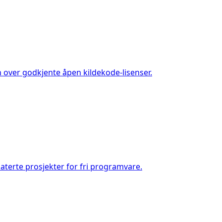
 over godkjente åpen kildekode-lisenser.
terte prosjekter for fri programvare.