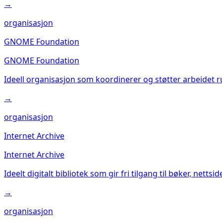
→
organisasjon
GNOME Foundation
GNOME Foundation
Ideell organisasjon som koordinerer og støtter arbeidet
→
organisasjon
Internet Archive
Internet Archive
Ideelt digitalt bibliotek som gir fri tilgang til bøker, nettsi
→
organisasjon