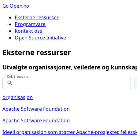
Go
Open.no
Eksterne ressurser
Programvare
Kontakt oss
Open Source Initiative
Eksterne ressurser
Utvalgte organisasjoner, veiledere og kunnska
Søk i ressurser
organisasjon
Apache Software Foundation
Apache Software Foundation
Ideell organisasjon som støtter Apache-prosjekter, felless