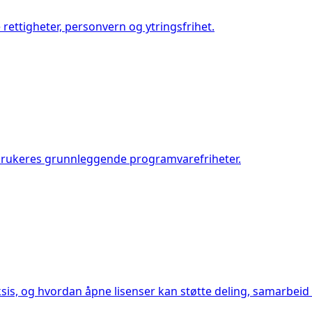
 rettigheter, personvern og ytringsfrihet.
 brukeres grunnleggende programvarefriheter.
s, og hvordan åpne lisenser kan støtte deling, samarbeid 