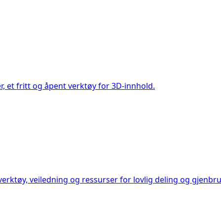
, et fritt og åpent verktøy for 3D-innhold.
verktøy, veiledning og ressurser for lovlig deling og gjenbru