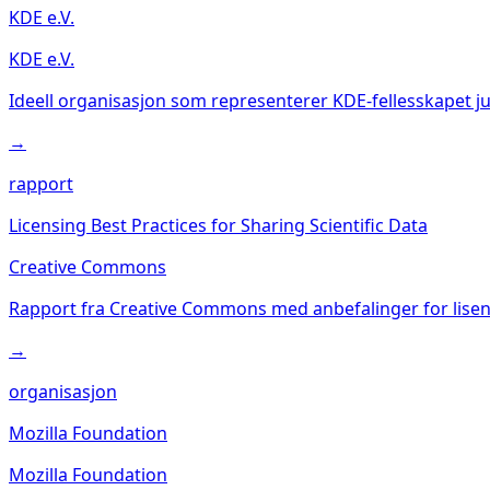
KDE e.V.
KDE e.V.
Ideell organisasjon som representerer KDE-fellesskapet j
→
rapport
Licensing Best Practices for Sharing Scientific Data
Creative Commons
Rapport fra Creative Commons med anbefalinger for lisens
→
organisasjon
Mozilla Foundation
Mozilla Foundation