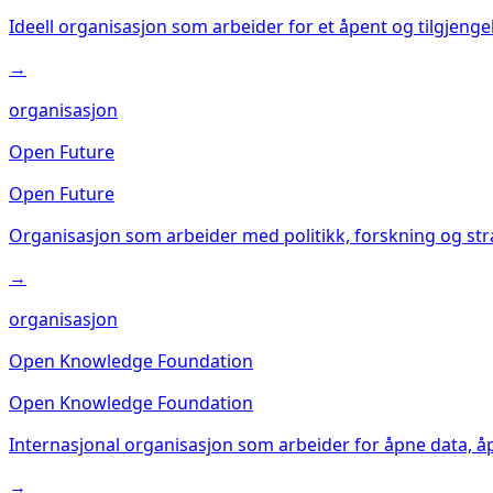
Ideell organisasjon som arbeider for et åpent og tilgjengel
→
organisasjon
Open Future
Open Future
Organisasjon som arbeider med politikk, forskning og strat
→
organisasjon
Open Knowledge Foundation
Open Knowledge Foundation
Internasjonal organisasjon som arbeider for åpne data, å
→