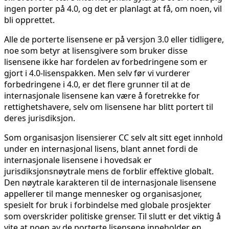
ingen porter på 4.0, og det er planlagt at få, om noen, vil
bli opprettet.
Alle de porterte lisensene er på versjon 3.0 eller tidligere,
noe som betyr at lisensgivere som bruker disse
lisensene ikke har fordelen av forbedringene som er
gjort i 4.0-lisenspakken. Men selv før vi vurderer
forbedringene i 4.0, er det flere grunner til at de
internasjonale lisensene kan være å foretrekke for
rettighetshavere, selv om lisensene har blitt portert til
deres jurisdiksjon.
Som organisasjon lisensierer CC selv alt sitt eget innhold
under en internasjonal lisens, blant annet fordi de
internasjonale lisensene i hovedsak er
jurisdiksjonsnøytrale mens de forblir effektive globalt.
Den nøytrale karakteren til de internasjonale lisensene
appellerer til mange mennesker og organisasjoner,
spesielt for bruk i forbindelse med globale prosjekter
som overskrider politiske grenser. Til slutt er det viktig å
vite at noen av de porterte lisensene inneholder en